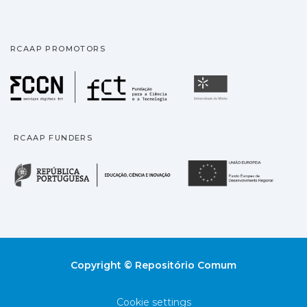
RCAAP PROMOTORS
Fundação para a Ciência
Universidade
RCAAP FUNDERS
República Portuguesa · M
União
Copyright © Repositório Comum
Cookie settings