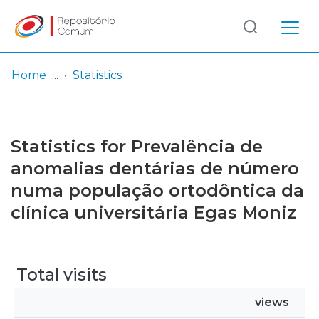
Log
(current)
In
Home
Statistics
Communities
& Collections
Statistics for Prevalência de
Browse repository
anomalias dentárias de número
numa população ortodôntica da
Entities
clínica universitária Egas Moniz
Total visits
views