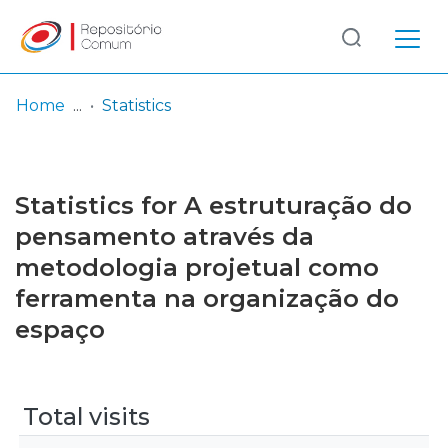
Log
(current)
In
Home
Statistics
Communities
& Collections
Statistics for A estruturação do
Browse repository
pensamento através da
metodologia projetual como
Entities
ferramenta na organização do
espaço
Total visits