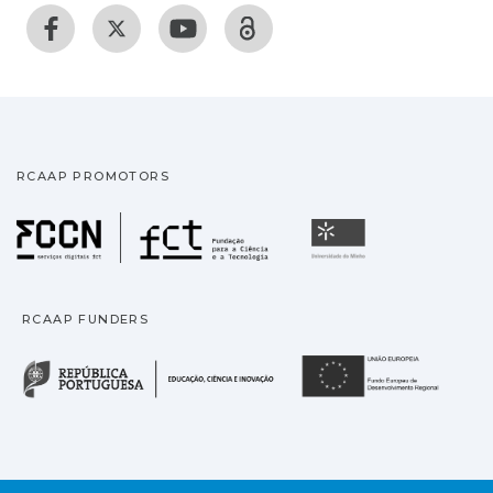
RCAAP PROMOTORS
Fundação para a Ciência
Universidade
RCAAP FUNDERS
República Portuguesa · M
União