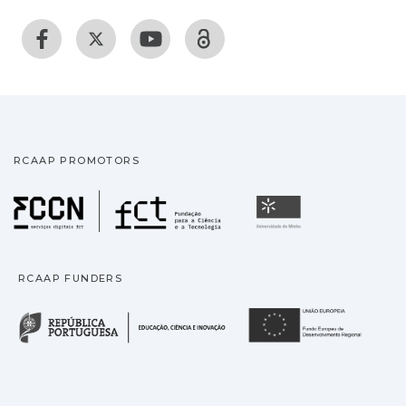
RCAAP PROMOTORS
Fundação para a Ciência
Universidade
RCAAP FUNDERS
República Portuguesa · M
União