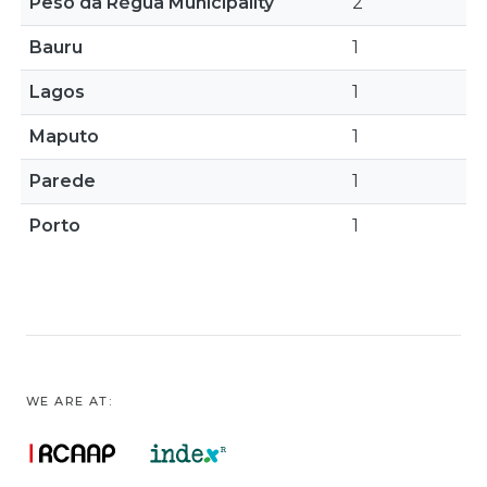
Peso da Régua Municipality
2
Bauru
1
Lagos
1
Maputo
1
Parede
1
Porto
1
WE ARE AT: