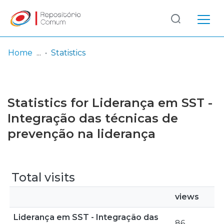
Log
(current)
In
Home
Statistics
Communities
& Collections
Statistics for Liderança em SST -
Browse repository
Integração das técnicas de
prevenção na liderança
Entities
Total visits
views
Liderança em SST - Integração das
86