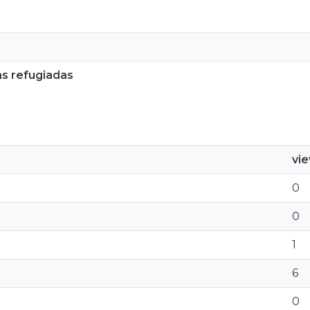
s refugiadas
vi
0
0
1
6
0