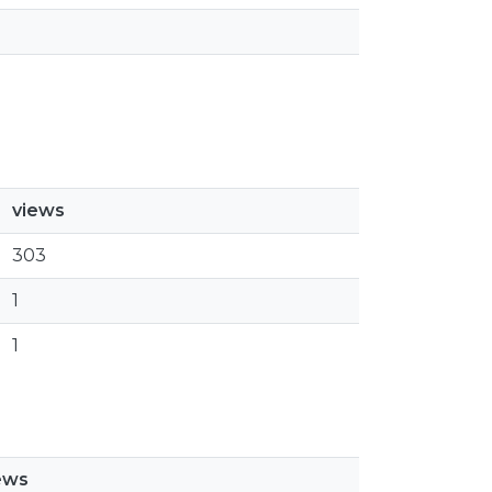
views
303
1
1
ews