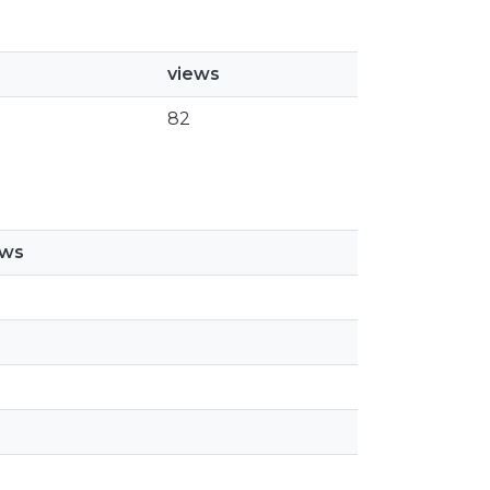
views
82
ews