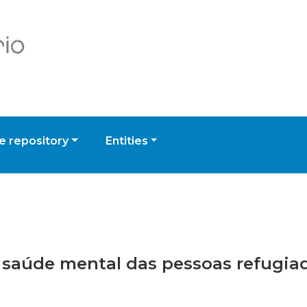
 repository
Entities
 e saúde mental das pessoas refugia