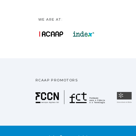
WE ARE AT:
RCAAP PROMOTORS
Fundação pa
U