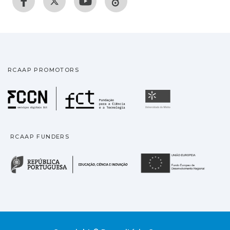
RCAAP PROMOTORS
Fundação para a Ciência
Universidade
RCAAP FUNDERS
República Portuguesa · M
União