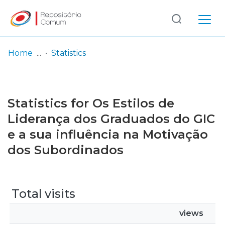
Log
(current)
In
Home
Statistics
Communities
& Collections
Statistics for Os Estilos de
Browse repository
Liderança dos Graduados do GIC
e a sua influência na Motivação
Entities
dos Subordinados
Total visits
views