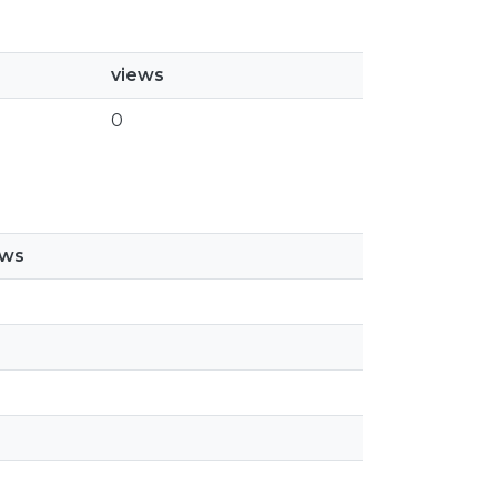
views
0
ews