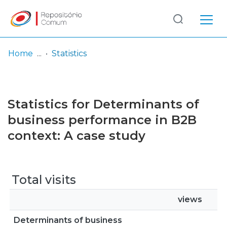
Log
(current)
In
Home
Statistics
Communities
& Collections
Statistics for Determinants of
Browse repository
business performance in B2B
context: A case study
Entities
Total visits
views
Determinants of business