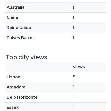
Austrália
1
China
1
Reino Unido
1
Países Baixos
1
Top city views
views
Lisbon
5
Amadora
1
Belo Horizonte
1
Essex
1