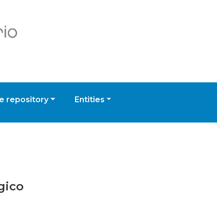
 repository
Entities
gico