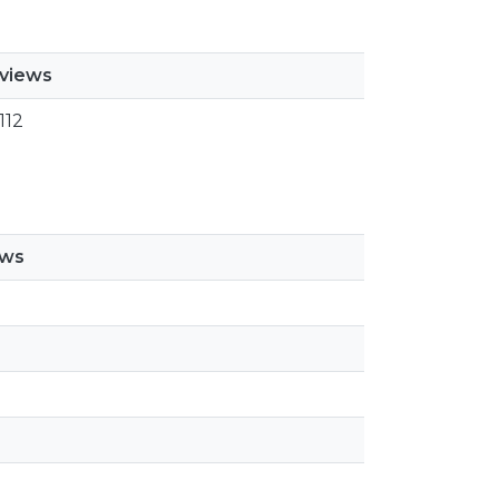
views
112
ews