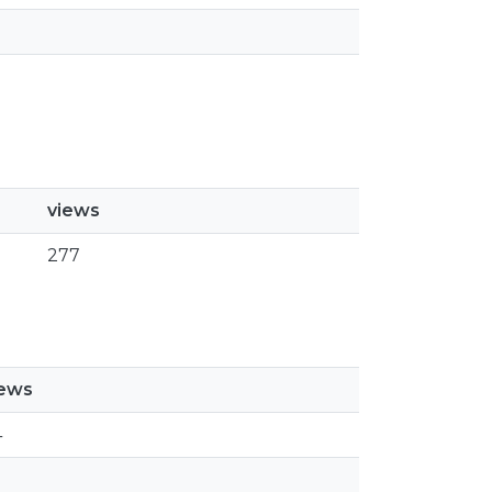
views
277
iews
4