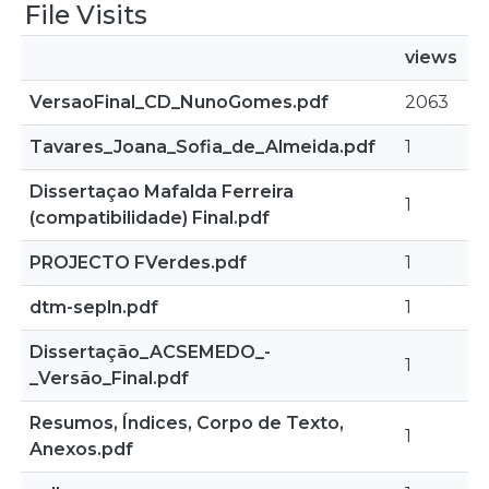
File Visits
views
VersaoFinal_CD_NunoGomes.pdf
2063
Tavares_Joana_Sofia_de_Almeida.pdf
1
Dissertaçao Mafalda Ferreira
1
(compatibilidade) Final.pdf
PROJECTO FVerdes.pdf
1
dtm-sepln.pdf
1
Dissertação_ACSEMEDO_-
1
_Versão_Final.pdf
Resumos, Índices, Corpo de Texto,
1
Anexos.pdf