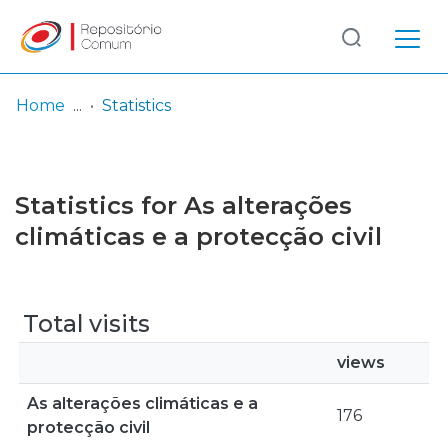
Log
(current)
In
Home
Statistics
Communities
& Collections
Statistics for As alterações
Browse repository
climáticas e a protecção civil
Entities
Total visits
views
As alterações climáticas e a
176
protecção civil