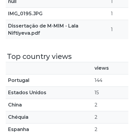
null
1
IMG_0195.JPG
1
Dissertação de M-MIM - Lala
1
Niftiyeva.pdf
Top country views
views
Portugal
144
Estados Unidos
15
China
2
Chéquia
2
Espanha
2