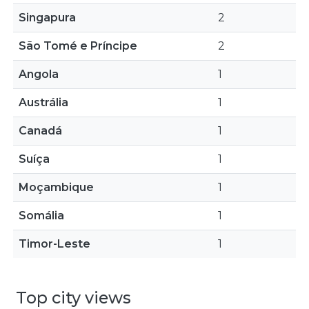
Singapura
2
São Tomé e Príncipe
2
Angola
1
Austrália
1
Canadá
1
Suíça
1
Moçambique
1
Somália
1
Timor-Leste
1
Top city views