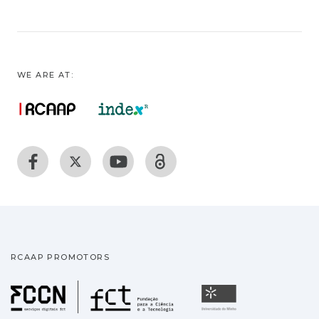
WE ARE AT:
RCAAP PROMOTORS
Fundação para a Ciência
Universidade