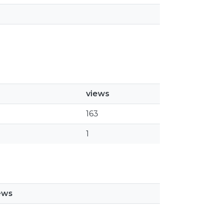
views
163
1
ews