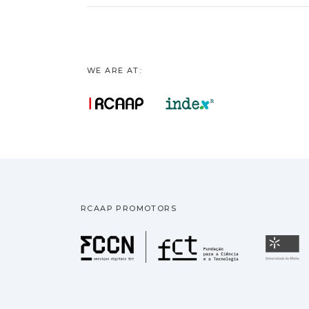
WE ARE AT:
RCAAP PROMOTORS
Fundação pa
U