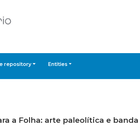
 repository
Entities
ara a Folha: arte paleolítica e ban