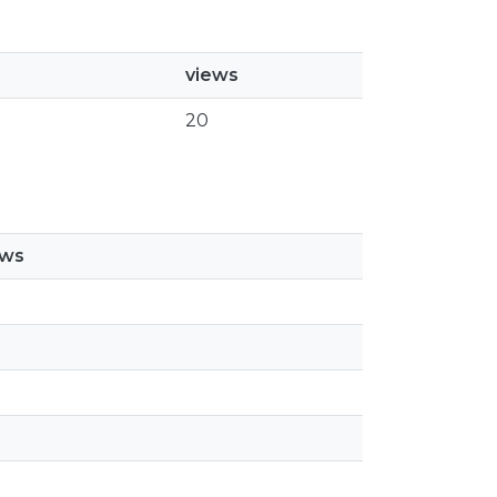
views
20
ews