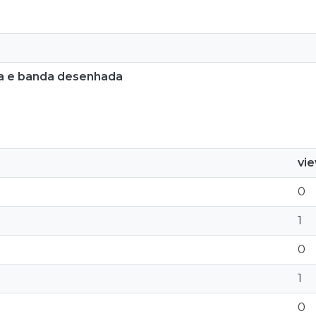
ica e banda desenhada
vi
0
1
0
1
0