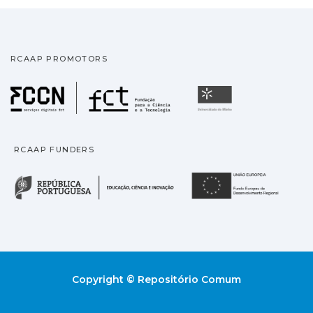
RCAAP PROMOTORS
Fundação para a Ciência
Universidade
RCAAP FUNDERS
República Portuguesa · M
União
Copyright © Repositório Comum