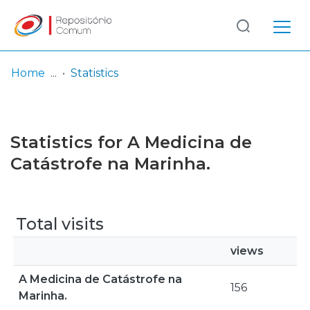
Log
(current)
In
Home
Statistics
Communities
& Collections
Statistics for A Medicina de
Browse repository
Catástrofe na Marinha.
Entities
Total visits
views
A Medicina de Catástrofe na
156
Marinha.