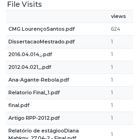
File Visits
views
CMG LourençoSantos.pdf
624
DissertacaoMestrado.pdf
1
2016.04.014_.pdf
1
2012.04.021_.pdf
1
Ana-Agante-Rebola.pdf
1
Relatorio Final_1.pdf
1
final.pdf
1
Artigo RPP-2012.pdf
1
Relatório de estágiooDiana
1
Mahkny_27.04-2 - Final.pdf