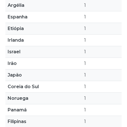
Argélia
1
Espanha
1
Etiópia
1
Irlanda
1
Israel
1
Irão
1
Japão
1
Coreia do Sul
1
Noruega
1
Panamá
1
Filipinas
1