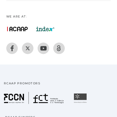
WE ARE AT:
RCAAP PROMOTORS
Fundação para a Ciência
Universidade