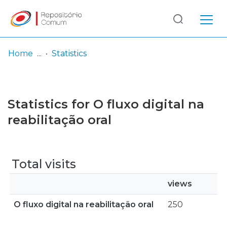
Log
(current)
In
Home
Statistics
Communities
& Collections
Statistics for O fluxo digital na
Browse repository
reabilitação oral
Entities
Total visits
views
O fluxo digital na reabilitação oral
250