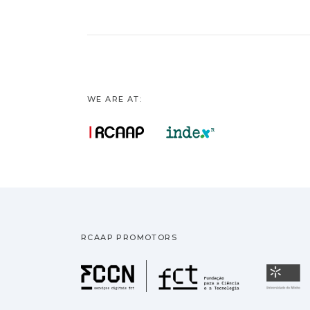
WE ARE AT:
RCAAP PROMOTORS
Fundação pa
U