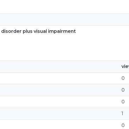
disorder plus visual impairment
vi
0
0
0
1
0