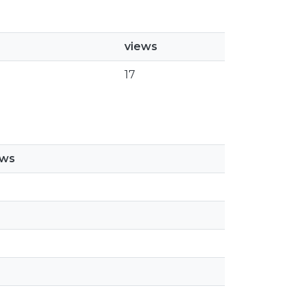
views
17
ews