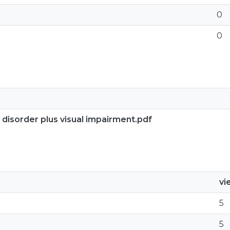
0
0
disorder plus visual impairment.pdf
vi
5
5