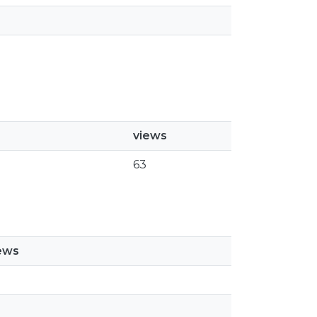
views
63
ews