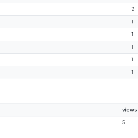
2
1
1
1
1
1
views
5