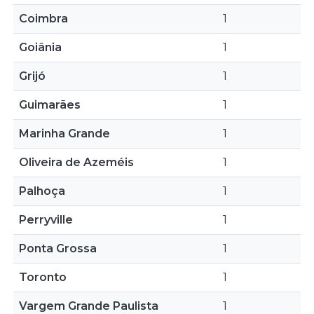
Coimbra
1
Goiânia
1
Grijó
1
Guimarães
1
Marinha Grande
1
Oliveira de Azeméis
1
Palhoça
1
Perryville
1
Ponta Grossa
1
Toronto
1
Vargem Grande Paulista
1