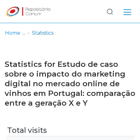
Log
(current)
In
Home
Statistics
Communities
& Collections
Statistics for Estudo de caso
Browse repository
sobre o impacto do marketing
digital no mercado online de
Entities
vinhos em Portugal: comparação
entre a geração X e Y
Total visits