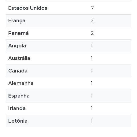
Estados Unidos
7
França
2
Panamá
2
Angola
1
Austrália
1
Canadá
1
Alemanha
1
Espanha
1
Irlanda
1
Letónia
1