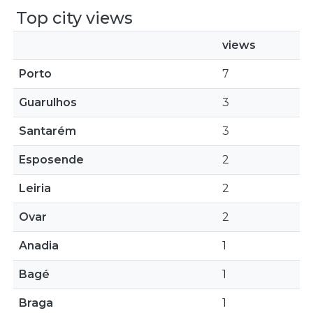
Top city views
views
Porto
7
Guarulhos
3
Santarém
3
Esposende
2
Leiria
2
Ovar
2
Anadia
1
Bagé
1
Braga
1