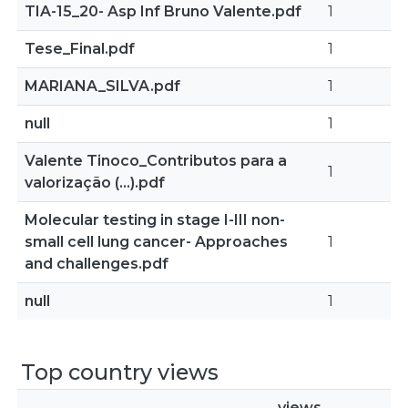
TIA-15_20- Asp Inf Bruno Valente.pdf
1
Tese_Final.pdf
1
MARIANA_SILVA.pdf
1
null
1
Valente Tinoco_Contributos para a
1
valorização (...).pdf
Molecular testing in stage I-III non-
small cell lung cancer- Approaches
1
and challenges.pdf
null
1
Top country views
views