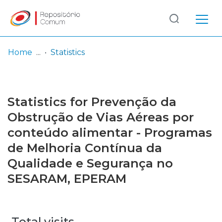
Log
(current)
In
Home
Statistics
Communities
& Collections
Statistics for Prevenção da
Browse repository
Obstrução de Vias Aéreas por
conteúdo alimentar - Programas
Entities
de Melhoria Contínua da
Qualidade e Segurança no
SESARAM, EPERAM
Total visits