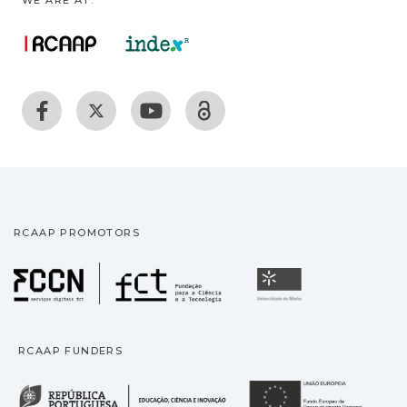
WE ARE AT:
RCAAP PROMOTORS
Fundação para a Ciência
Universidade
RCAAP FUNDERS
República Portuguesa · M
União