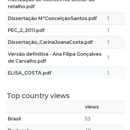
retalho.pdf
Dissertação MªConceiçãoSantos.pdf
1
PEC_2_2011.pdf
1
Dissertação_CarinaJoanaCosta.pdf
1
Versão definitiva - Ana Filipa Gonçalves
1
de Carvalho.pdf
ELISA_COSTA.pdf
1
Top country views
views
Brasil
53