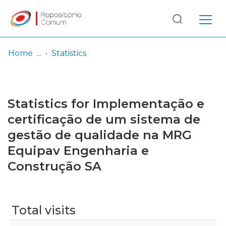
Log
(current)
In
Home
Statistics
Communities
& Collections
Statistics for Implementação e
Browse repository
certificação de um sistema de
gestão de qualidade na MRG
Entities
Equipav Engenharia e
Construção SA
Total visits