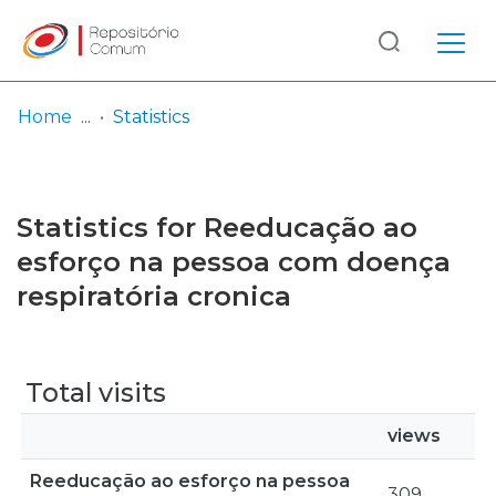
Log
(current)
In
Home
Statistics
Communities
& Collections
Statistics for Reeducação ao
Browse repository
esforço na pessoa com doença
respiratória cronica
Entities
Total visits
views
Reeducação ao esforço na pessoa
309