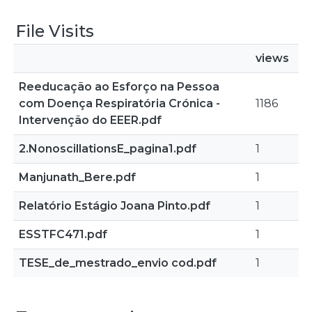
File Visits
views
Reeducação ao Esforço na Pessoa
com Doença Respiratória Crónica -
1186
Intervenção do EEER.pdf
2.NonoscillationsE_pagina1.pdf
1
Manjunath_Bere.pdf
1
Relatório Estágio Joana Pinto.pdf
1
ESSTFC471.pdf
1
TESE_de_mestrado_envio cod.pdf
1