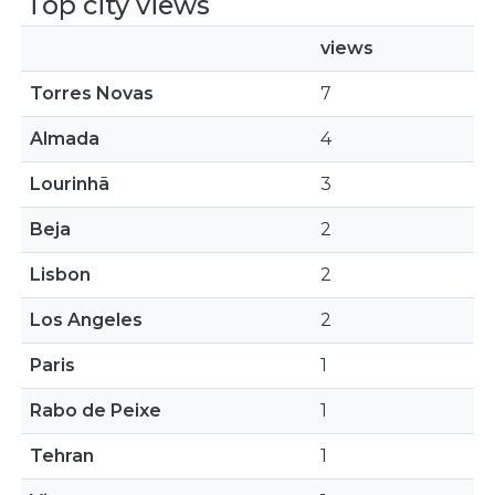
Top city views
views
Torres Novas
7
Almada
4
Lourinhã
3
Beja
2
Lisbon
2
Los Angeles
2
Paris
1
Rabo de Peixe
1
Tehran
1