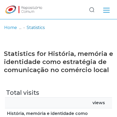
Log
(current)
In
Home
Statistics
Communities
& Collections
Statistics for História, memória e
Browse repository
identidade como estratégia de
comunicação no comércio local
Entities
Total visits
views
História, memória e identidade como