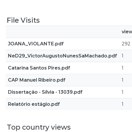
File Visits
vie
JOANA_VIOLANTE.pdf
292
NeD29_VictorAugustoNunesSaMachado.pdf
1
Catarina Santos Pires.pdf
1
CAP Manuel Ribeiro.pdf
1
Dissertação - Sílvia - 13039.pdf
1
Relatório estágio.pdf
1
Top country views