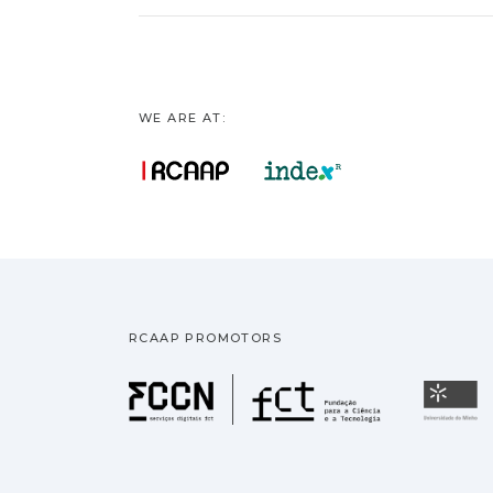
WE ARE AT:
RCAAP PROMOTORS
Fundação pa
U