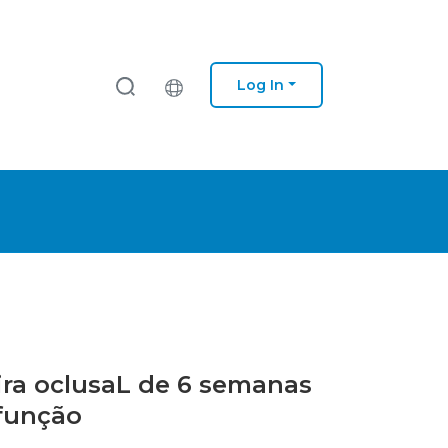
Log In
ira oclusaL de 6 semanas
sfunção