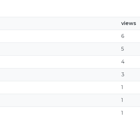
views
6
5
4
3
1
1
1