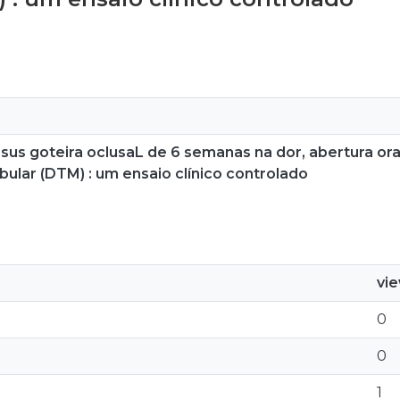
us goteira oclusaL de 6 semanas na dor, abertura ora
lar (DTM) : um ensaio clínico controlado
vi
0
0
1