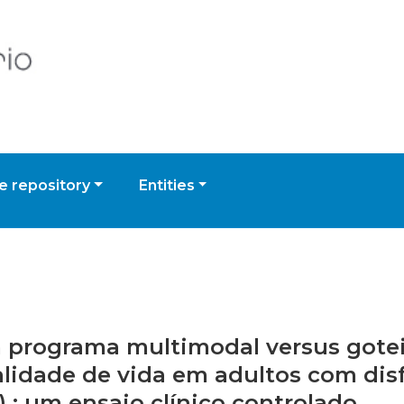
 repository
Entities
um programa multimodal versus gote
ualidade de vida em adultos com di
: um ensaio clínico controlado