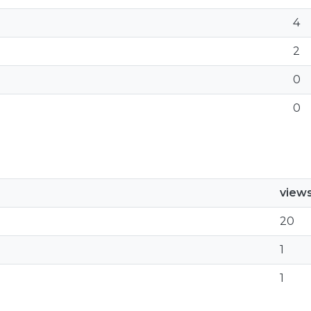
4
2
0
0
view
20
1
1