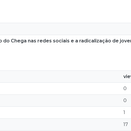
o do Chega nas redes sociais e a radicalização de jov
vi
0
0
1
17