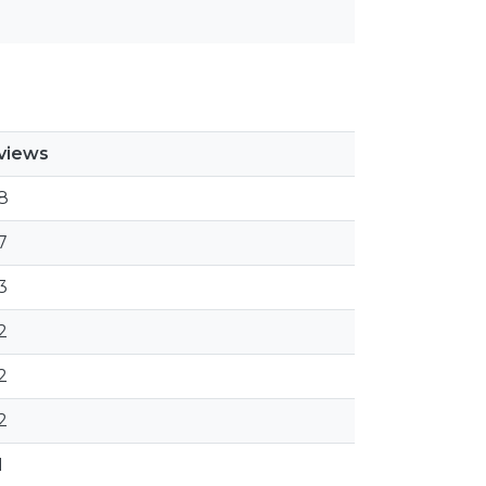
views
8
7
3
2
2
2
1