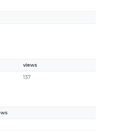
views
137
ews