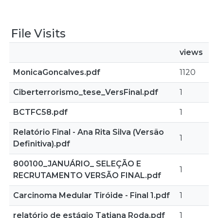
File Visits
views
MonicaGoncalves.pdf
1120
Ciberterrorismo_tese_VersFinal.pdf
1
BCTFC58.pdf
1
Relatório Final - Ana Rita Silva (Versão
1
Definitiva).pdf
800100_JANUÁRIO_ SELEÇÃO E
1
RECRUTAMENTO VERSÃO FINAL.pdf
Carcinoma Medular Tiróide - Final 1.pdf
1
relatório de estágio Tatiana Roda.pdf
1