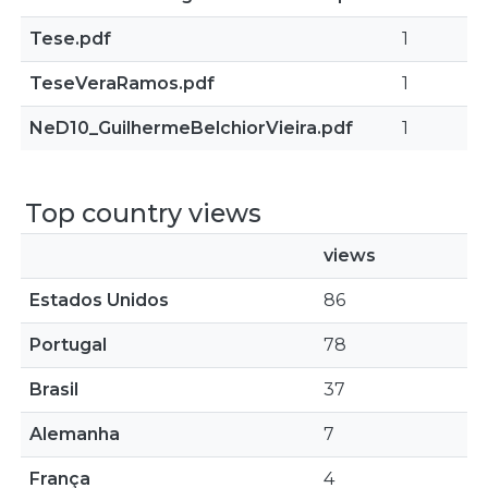
Tese.pdf
1
TeseVeraRamos.pdf
1
NeD10_GuilhermeBelchiorVieira.pdf
1
Top country views
views
Estados Unidos
86
Portugal
78
Brasil
37
Alemanha
7
França
4