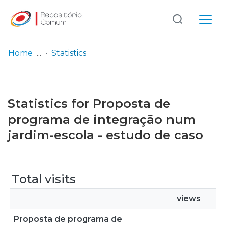
Log
(current)
In
Home
Statistics
Communities
& Collections
Statistics for Proposta de
Browse repository
programa de integração num
jardim-escola - estudo de caso
Entities
Total visits
views
Proposta de programa de