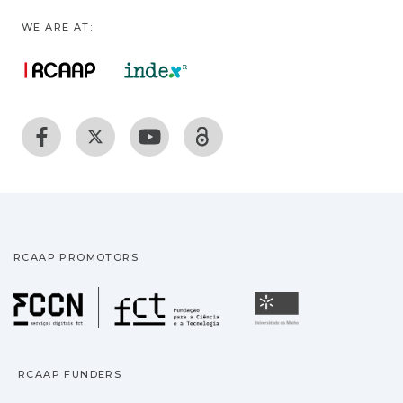
WE ARE AT:
RCAAP PROMOTORS
Fundação para a Ciência
Universidade
RCAAP FUNDERS