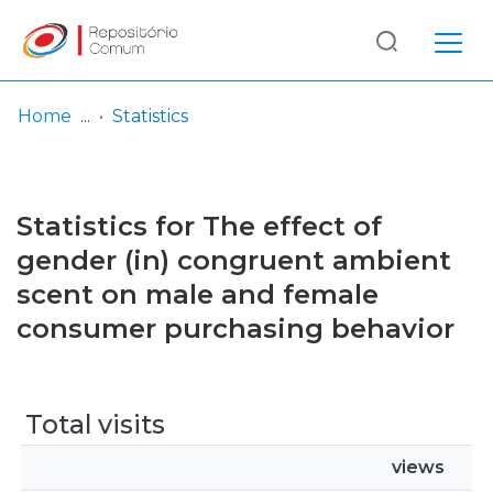
Log
(current)
In
Home
Statistics
Communities
& Collections
Statistics for The effect of
Browse repository
gender (in) congruent ambient
scent on male and female
Entities
consumer purchasing behavior
Total visits
views