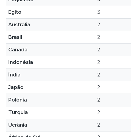
Egito
3
Austrália
2
Brasil
2
Canadá
2
Indonésia
2
Índia
2
Japão
2
Polónia
2
Turquia
2
Ucrânia
2