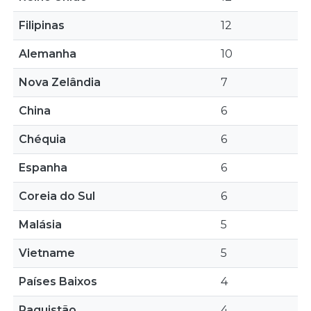
Filipinas
12
Alemanha
10
Nova Zelândia
7
China
6
Chéquia
6
Espanha
6
Coreia do Sul
6
Malásia
5
Vietname
5
Países Baixos
4
Paquistão
4