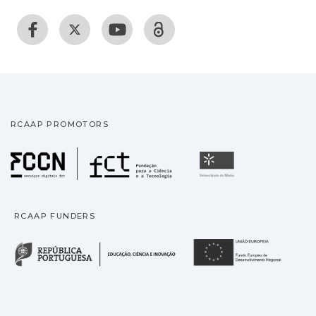
RCAAP PROMOTORS
Fundação para a Ciência
Universidade
RCAAP FUNDERS
República Portuguesa · M
União