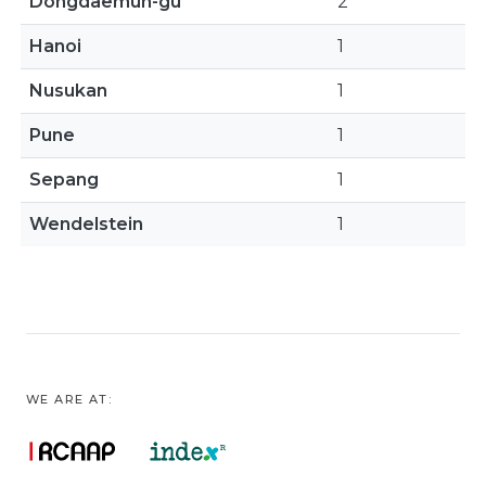
Dongdaemun-gu
2
Hanoi
1
Nusukan
1
Pune
1
Sepang
1
Wendelstein
1
WE ARE AT: