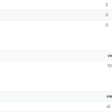
2
0
0
v
10
vi
41