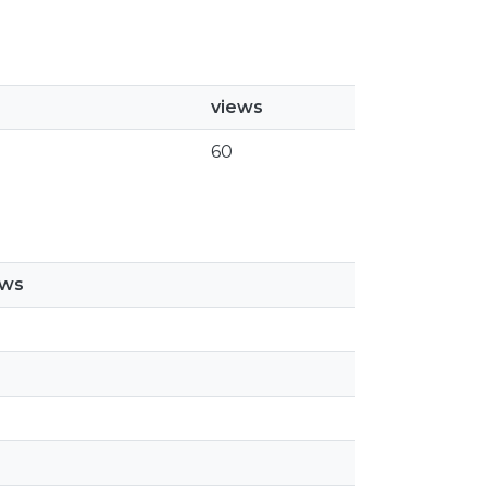
views
60
ews