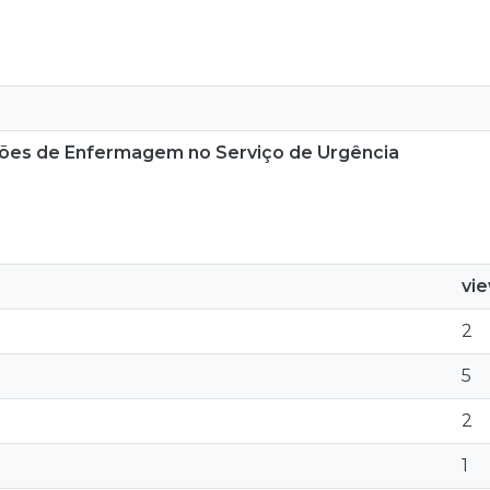
ções de Enfermagem no Serviço de Urgência
vi
2
5
2
1