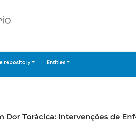
 repository
Entities
om Dor Torácica: Intervenções de E