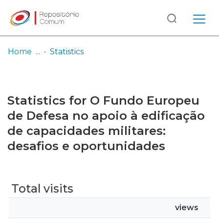
Log
(current)
In
Home
Statistics
Communities
& Collections
Statistics for O Fundo Europeu
Browse repository
de Defesa no apoio à edificação
de capacidades militares:
Entities
desafios e oportunidades
Total visits
views