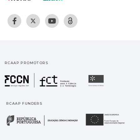
RCAAP PROMOTORS
Fundação para a Ciência
Universidade
RCAAP FUNDERS
República Portuguesa · M
União