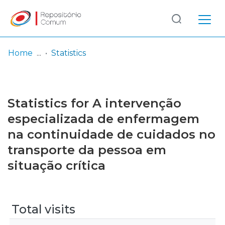
Log
(current)
In
Home
Statistics
Communities
& Collections
Statistics for A intervenção
Browse repository
especializada de enfermagem
na continuidade de cuidados no
Entities
transporte da pessoa em
situação crítica
Total visits