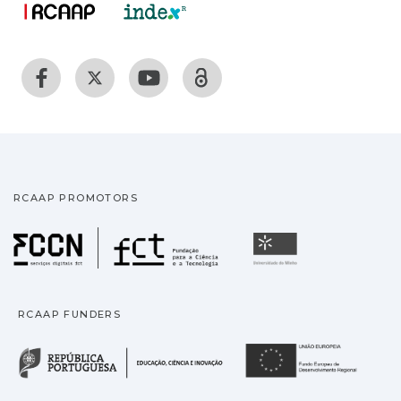
RCAAP PROMOTORS
Fundação para a Ciência
Universidade
RCAAP FUNDERS
República Portuguesa · M
União