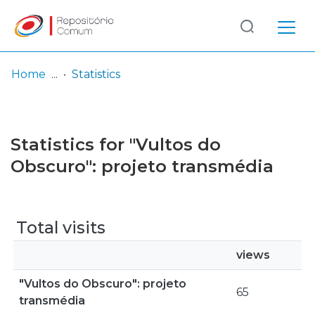
Log
(current)
In
Home
Statistics
Communities
& Collections
Statistics for "Vultos do
Browse repository
Obscuro": projeto transmédia
Entities
Total visits
views
"Vultos do Obscuro": projeto
65
transmédia