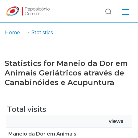
Log
(current)
In
Home
Statistics
Communities
& Collections
Statistics for Maneio da Dor em
Browse repository
Animais Geriátricos através de
Canabinóides e Acupuntura
Entities
Total visits
views
Maneio da Dor em Animais