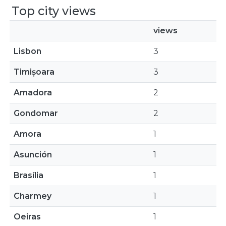
Top city views
views
Lisbon
3
Timișoara
3
Amadora
2
Gondomar
2
Amora
1
Asunción
1
Brasília
1
Charmey
1
Oeiras
1