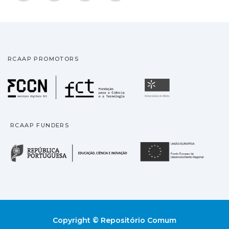
RCAAP PROMOTORS
Fundação para a Ciência
Universidade
RCAAP FUNDERS
República Portuguesa · M
União
Copyright © Repositório Comum