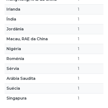
Irlanda
1
Índia
1
Jordânia
1
Macau, RAE da China
1
Nigéria
1
Roménia
1
Sérvia
1
Arábia Saudita
1
Suécia
1
Singapura
1