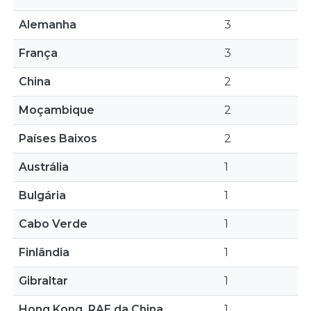
Alemanha
3
França
3
China
2
Moçambique
2
Países Baixos
2
Austrália
1
Bulgária
1
Cabo Verde
1
Finlândia
1
Gibraltar
1
Hong Kong, RAE da China
1