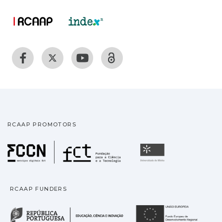
RCAAP PROMOTORS
Fundação para a Ciência
Universidade
RCAAP FUNDERS
República Portuguesa · M
União