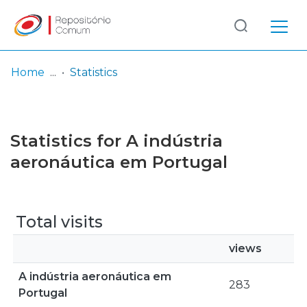
Log
(current)
In
Home
Statistics
Communities
& Collections
Statistics for A indústria
Browse repository
aeronáutica em Portugal
Entities
Total visits
views
A indústria aeronáutica em
283
Portugal