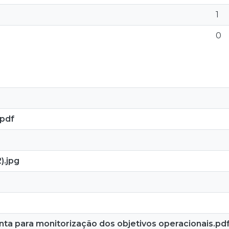
1
0
.pdf
).jpg
ta para monitorização dos objetivos operacionais.pd