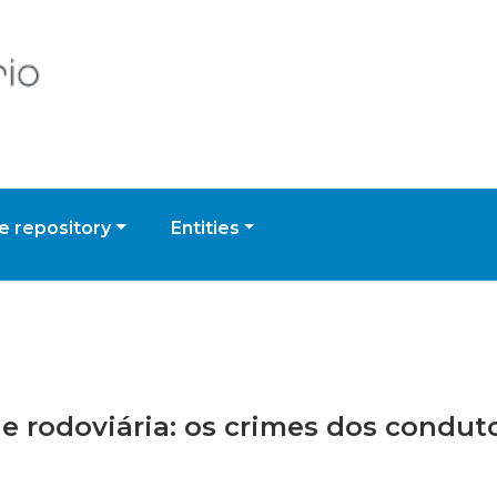
 repository
Entities
de rodoviária: os crimes dos condut