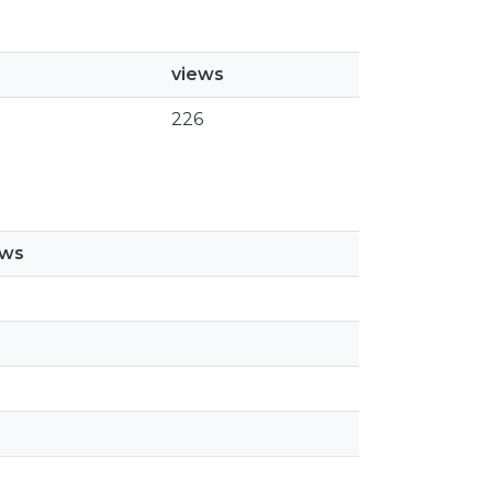
views
226
ews