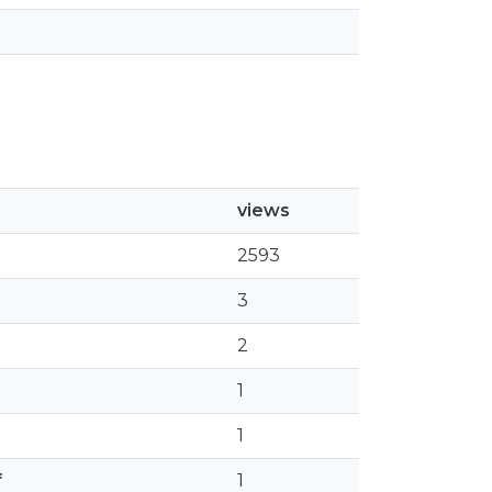
views
2593
3
2
1
1
f
1