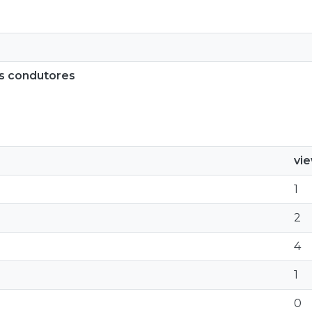
os condutores
vi
1
2
4
1
0