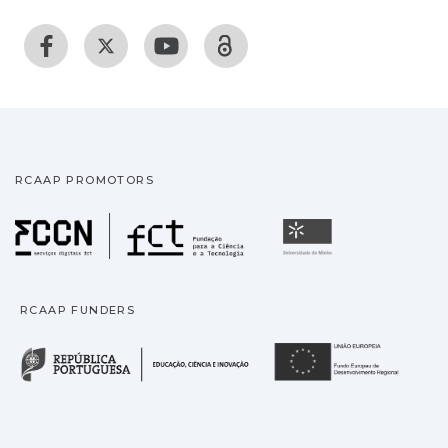
RCAAP PROMOTORS
Fundação para a Ciência
Universidade
RCAAP FUNDERS
República Portuguesa · M
União