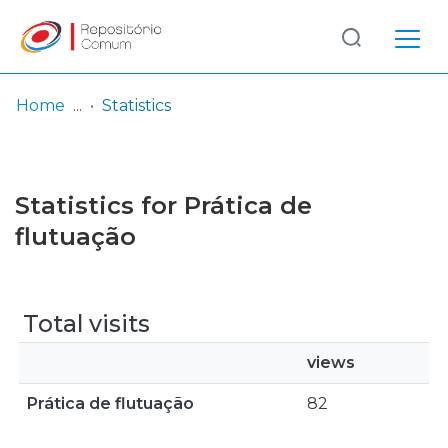
Log
(current)
In
Home
Statistics
Communities
& Collections
Statistics for Prática de
Browse repository
flutuação
Entities
Total visits
views
Prática de flutuação
82