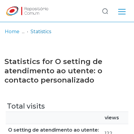
Log
(current)
In
Home
Statistics
Communities
& Collections
Statistics for O setting de
Browse repository
atendimento ao utente: o
contacto personalizado
Entities
Total visits
views
O setting de atendimento ao utente:
122