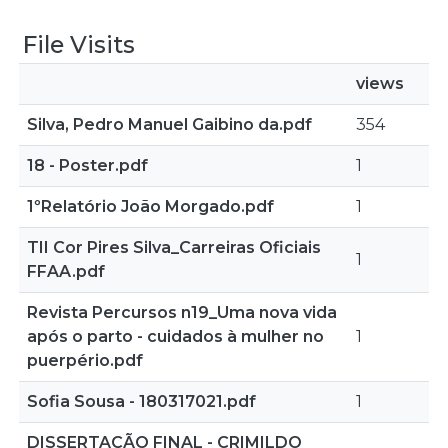
File Visits
views
Silva, Pedro Manuel Gaibino da.pdf
354
18 - Poster.pdf
1
1ºRelatório João Morgado.pdf
1
TII Cor Pires Silva_Carreiras Oficiais
1
FFAA.pdf
Revista Percursos n19_Uma nova vida
após o parto - cuidados à mulher no
1
puerpério.pdf
Sofia Sousa - 180317021.pdf
1
DISSERTAÇÃO FINAL - CRIMILDO