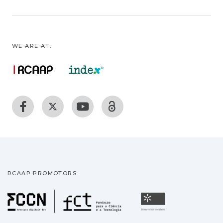
WE ARE AT:
RCAAP PROMOTORS
Fundação para a Ciência
Universidade