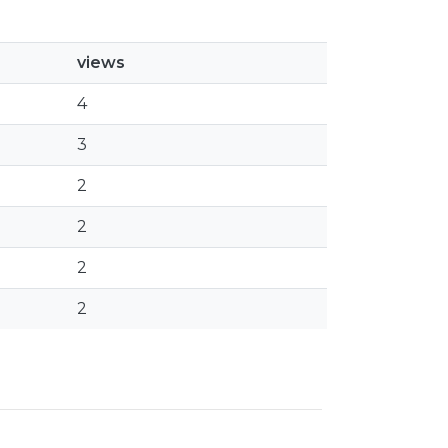
views
4
3
2
2
2
2