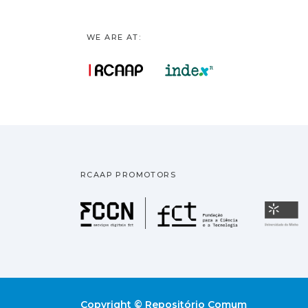
WE ARE AT:
RCAAP PROMOTORS
Fundação pa
U
Copyright © Repositório Comum