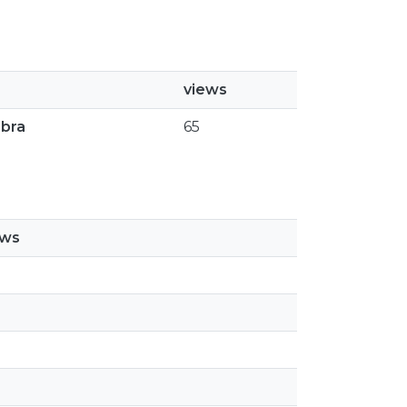
views
mbra
65
ews