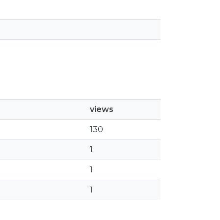
views
130
1
1
1