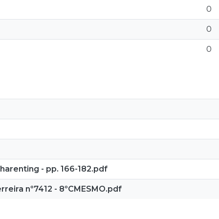
0
0
0
arenting - pp. 166-182.pdf
Ferreira nº7412 - 8ºCMESMO.pdf