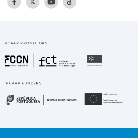
RCAAP PROMOTORS
Fundação para a Ciência
Universidade
RCAAP FUNDERS
República Portuguesa · M
União