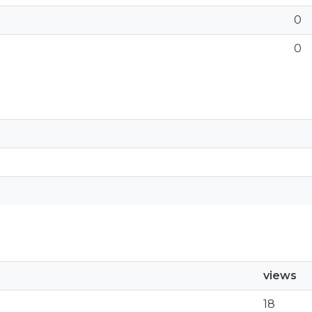
0
0
views
18