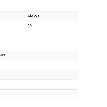
views
19
ews