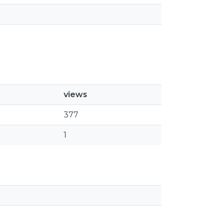
views
377
1