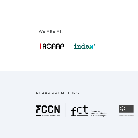
WE ARE AT:
RCAAP PROMOTORS
Fundação pa
U