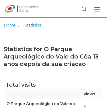
Log
(current)
In
Home
Statistics
Communities
& Collections
Statistics for O Parque
Browse repository
Arqueológico do Vale do Côa 13
anos depois da sua criação
Entities
Total visits
views
O Parque Arqueológico do Vale do
5