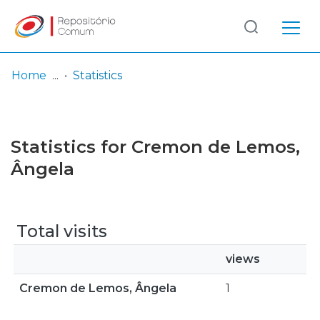
Log
(current)
In
Home
Statistics
Communities
& Collections
Statistics for Cremon de Lemos,
Browse repository
Ângela
Entities
Total visits
views
Cremon de Lemos, Ângela
1