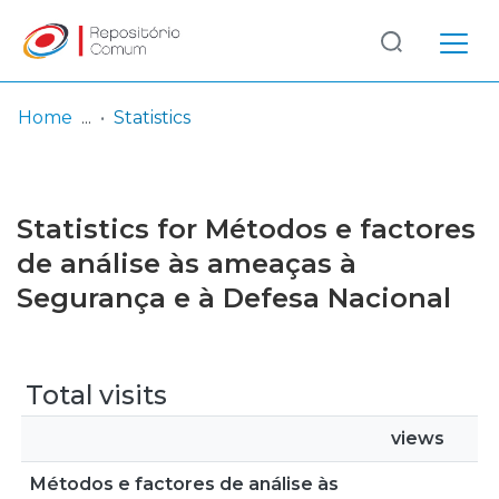
Log
(current)
In
Home
Statistics
Communities
& Collections
Statistics for Métodos e factores
Browse repository
de análise às ameaças à
Segurança e à Defesa Nacional
Entities
Total visits
views
Métodos e factores de análise às