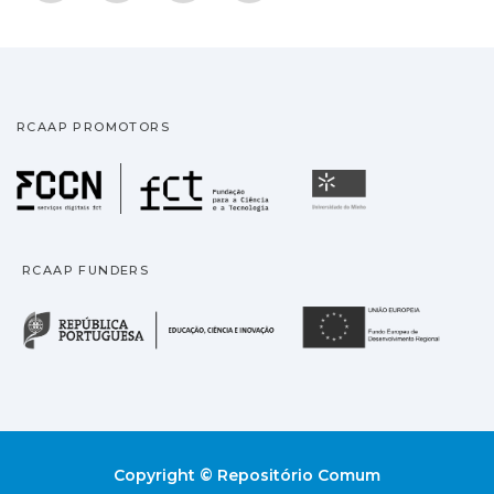
RCAAP PROMOTORS
Fundação para a Ciência
Universidade
RCAAP FUNDERS
República Portuguesa · M
União
Copyright © Repositório Comum