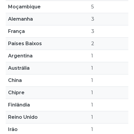
Moçambique
5
Alemanha
3
França
3
Países Baixos
2
Argentina
1
Austrália
1
China
1
Chipre
1
Finlândia
1
Reino Unido
1
Irão
1