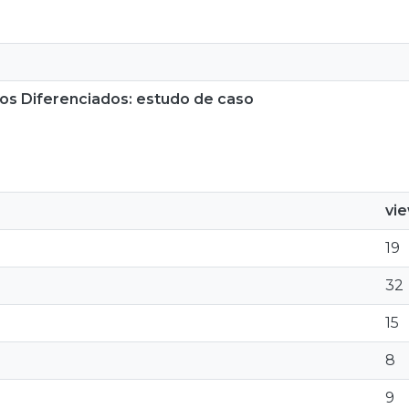
s Diferenciados: estudo de caso
vi
19
32
15
8
9