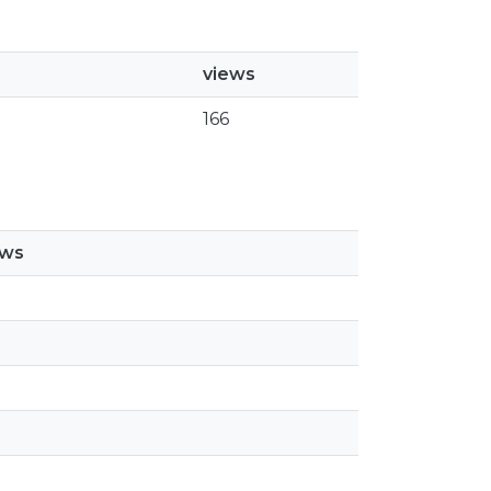
views
166
ews