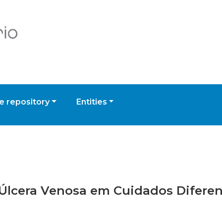
 repository
Entities
 Úlcera Venosa em Cuidados Difere