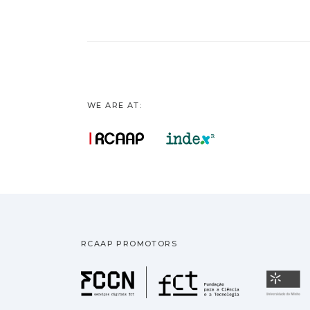
WE ARE AT:
RCAAP PROMOTORS
Fundação pa
U