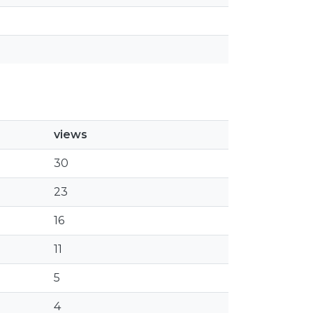
views
30
23
16
11
5
4