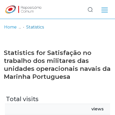
Log
(current)
In
Home
Statistics
Communities
& Collections
Statistics for Satisfação no
Browse repository
trabalho dos militares das
unidades operacionais navais da
Entities
Marinha Portuguesa
Total visits
views