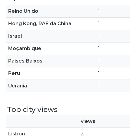
Reino Unido
1
Hong Kong, RAE da China
1
Israel
1
Moçambique
1
Países Baixos
1
Peru
1
Ucrânia
1
Top city views
views
Lisbon
2