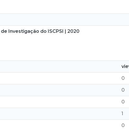
 de Investigação do ISCPSI | 2020
vi
0
0
0
1
0