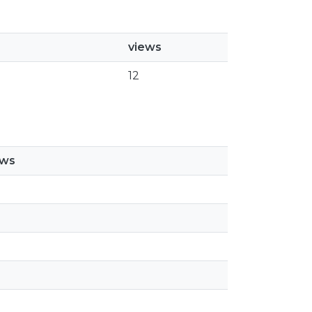
views
12
ews