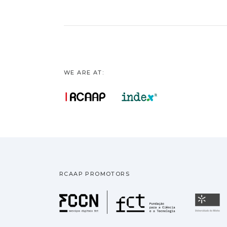
WE ARE AT:
RCAAP PROMOTORS
Fundação pa
U