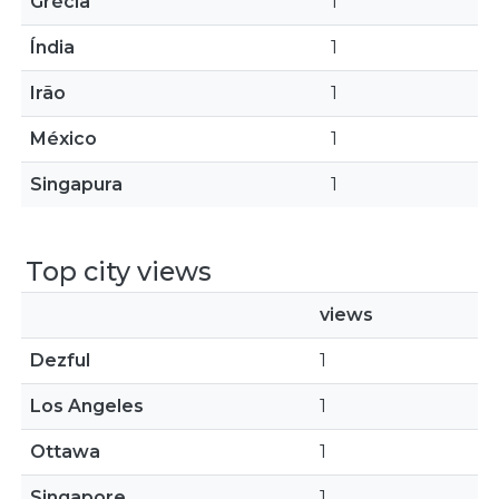
Grécia
1
Índia
1
Irão
1
México
1
Singapura
1
Top city views
views
Dezful
1
Los Angeles
1
Ottawa
1
Singapore
1