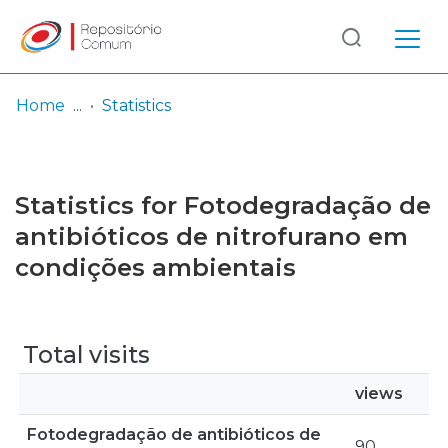
Log
(current)
In
Home
Statistics
Communities
& Collections
Statistics for Fotodegradação de
Browse repository
antibióticos de nitrofurano em
condições ambientais
Entities
Total visits
views
Fotodegradação de antibióticos de
90