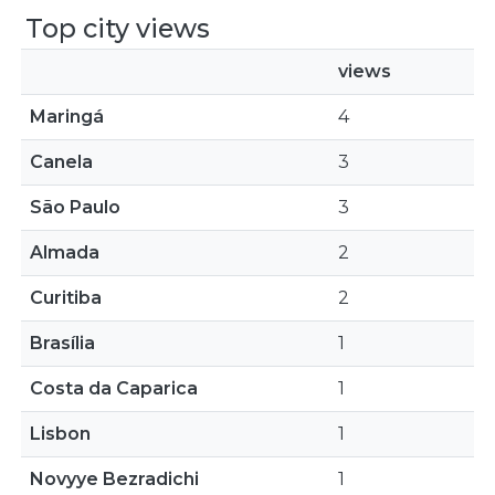
Top city views
views
Maringá
4
Canela
3
São Paulo
3
Almada
2
Curitiba
2
Brasília
1
Costa da Caparica
1
Lisbon
1
Novyye Bezradichi
1