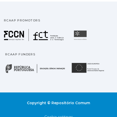
RCAAP PROMOTORS
Fundação para a Ciência
Universidade
RCAAP FUNDERS
República Portuguesa · M
União
Copyright © Repositório Comum