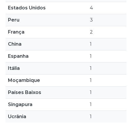
Estados Unidos
4
Peru
3
França
2
China
1
Espanha
1
Itália
1
Moçambique
1
Países Baixos
1
Singapura
1
Ucrânia
1