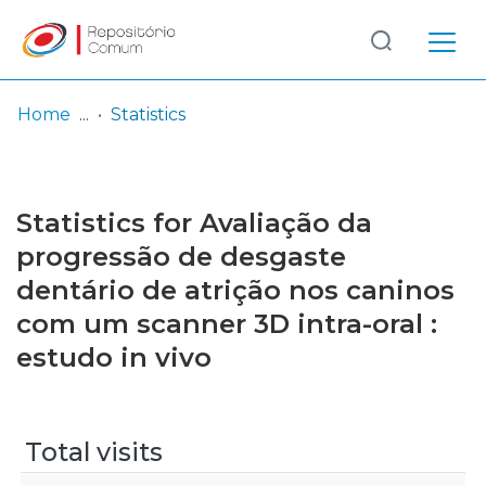
Log
(current)
In
Home
Statistics
Communities
& Collections
Statistics for Avaliação da
Browse repository
progressão de desgaste
dentário de atrição nos caninos
Entities
com um scanner 3D intra-oral :
estudo in vivo
Total visits