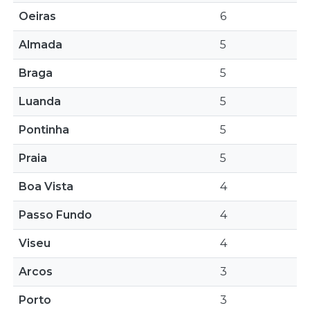
Oeiras
6
Almada
5
Braga
5
Luanda
5
Pontinha
5
Praia
5
Boa Vista
4
Passo Fundo
4
Viseu
4
Arcos
3
Porto
3