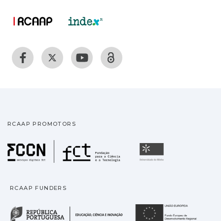
RCAAP PROMOTORS
Fundação para a Ciência
Universidade
RCAAP FUNDERS
República Portuguesa · M
União