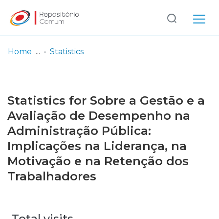
Log
(current)
In
Home
Statistics
Communities
& Collections
Statistics for Sobre a Gestão e a
Browse repository
Avaliação de Desempenho na
Administração Pública:
Entities
Implicações na Liderança, na
Motivação e na Retenção dos
Trabalhadores
Total visits