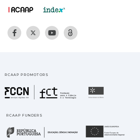
RCAAP PROMOTORS
Fundação para a Ciência
Universidade
RCAAP FUNDERS
República Portuguesa · M
União