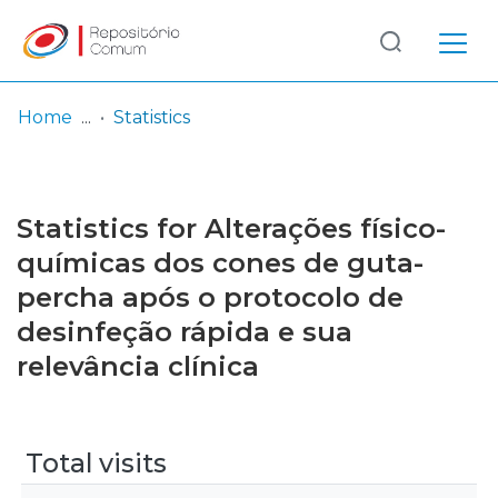
Log
(current)
In
Home
Statistics
Communities
& Collections
Statistics for Alterações físico-
Browse repository
químicas dos cones de guta-
percha após o protocolo de
Entities
desinfeção rápida e sua
relevância clínica
Total visits