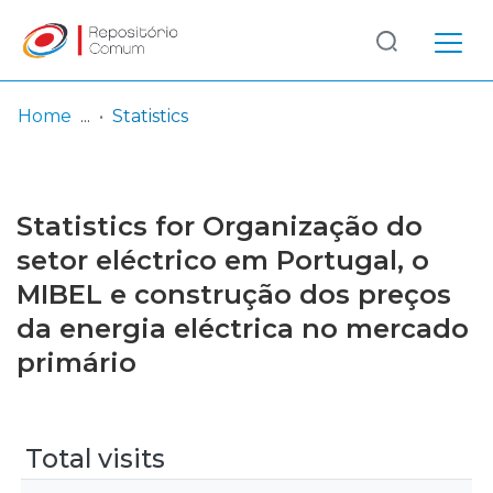
Log
(current)
In
Home
Statistics
Communities
& Collections
Statistics for Organização do
Browse repository
setor eléctrico em Portugal, o
MIBEL e construção dos preços
Entities
da energia eléctrica no mercado
primário
Total visits