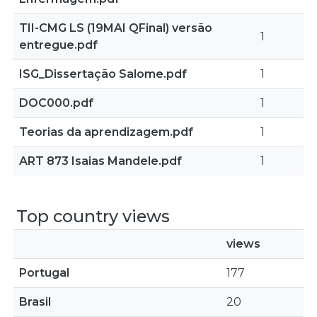
TII-CMG LS (19MAI QFinal) versão
1
entregue.pdf
ISG_Dissertação Salome.pdf
1
DOC000.pdf
1
Teorias da aprendizagem.pdf
1
ART 873 Isaias Mandele.pdf
1
Top country views
views
Portugal
177
Brasil
20