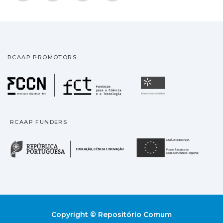
RCAAP PROMOTORS
Fundação para a Ciência
Universidade
RCAAP FUNDERS
República Portuguesa · M
União
Copyright © Repositório Comum