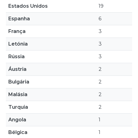
Estados Unidos
19
Espanha
6
França
3
Letónia
3
Rússia
3
Áustria
2
Bulgária
2
Malásia
2
Turquia
2
Angola
1
Bélgica
1