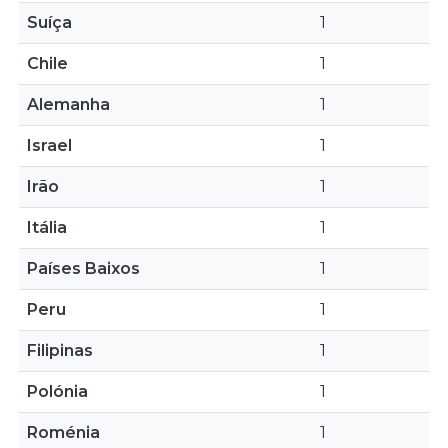
Suíça
1
Chile
1
Alemanha
1
Israel
1
Irão
1
Itália
1
Países Baixos
1
Peru
1
Filipinas
1
Polónia
1
Roménia
1