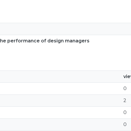
n the performance of design managers
vi
0
2
0
0