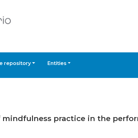
 repository
Entities
of mindfulness practice in the perf