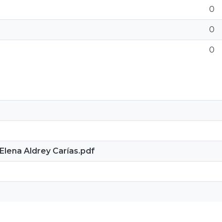
0
0
0
na Aldrey Carías.pdf