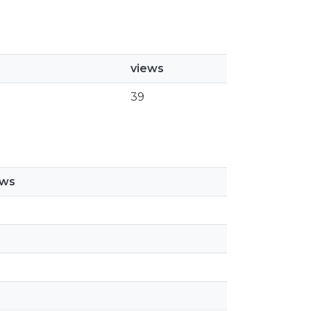
views
39
ews