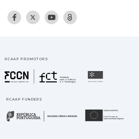
RCAAP PROMOTORS
Fundação para a Ciência
Universidade
RCAAP FUNDERS
República Portuguesa · M
União