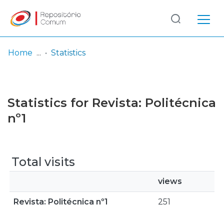
Log
(current)
In
Home
Statistics
Communities
& Collections
Statistics for Revista: Politécnica
Browse repository
nº1
Entities
Total visits
views
Revista: Politécnica nº1
251