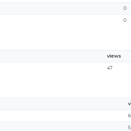
0
0
views
47
v
6
5