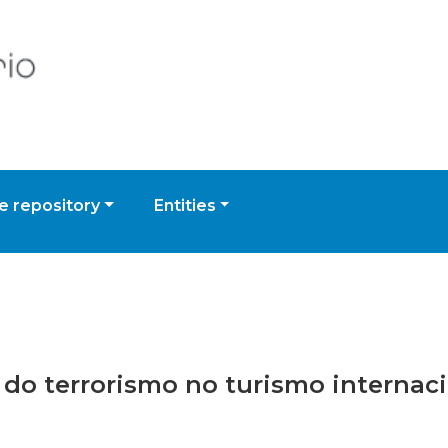
 repository
Entities
s do terrorismo no turismo internac