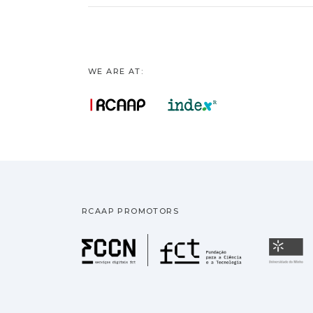
WE ARE AT:
RCAAP PROMOTORS
Fundação pa
U