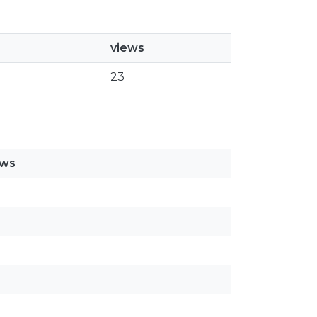
views
23
ews