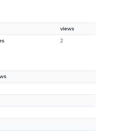
views
es
2
ews