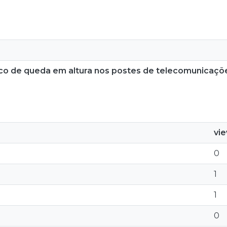
isco de queda em altura nos postes de telecomunicaçõ
vi
0
1
1
0