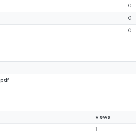
0
0
0
.pdf
views
1