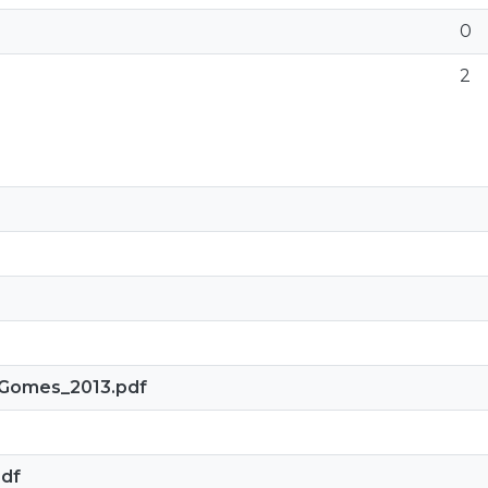
0
2
aGomes_2013.pdf
pdf