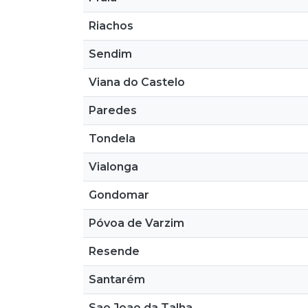
Riachos
Sendim
Viana do Castelo
Paredes
Tondela
Vialonga
Gondomar
Póvoa de Varzim
Resende
Santarém
Sao Joao da Talha