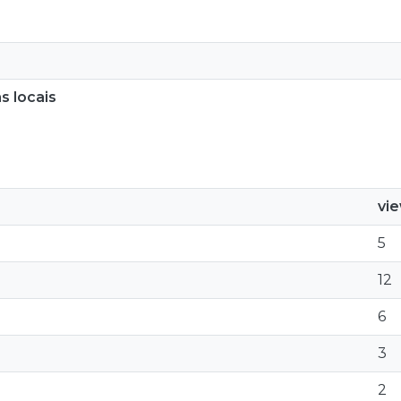
s locais
vi
5
12
6
3
2