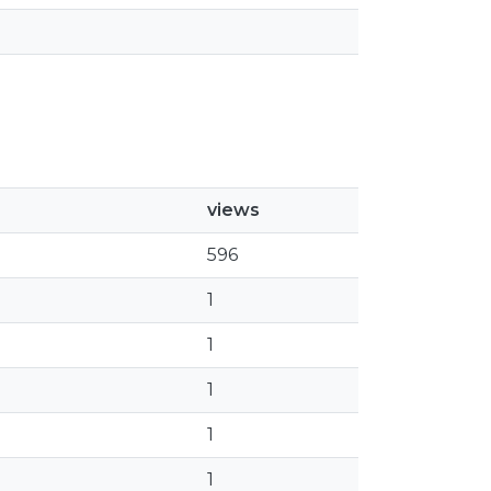
views
596
1
1
1
1
1