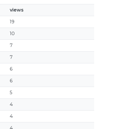
views
19
10
7
7
6
6
5
4
4
4